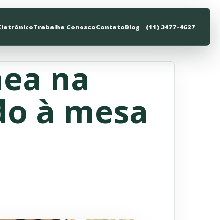
Eletrônico
Trabalhe Conosco
Contato
Blog
(11) 3477-4627
nea na
udo à mesa