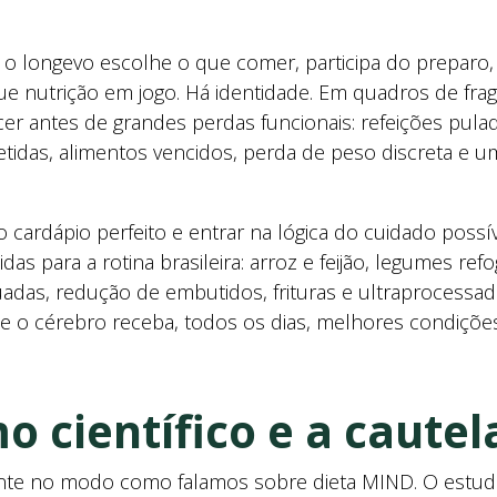
longevo escolhe o que comer, participa do preparo, id
e nutrição em jogo. Há identidade. Em quadros de fragi
 antes de grandes perdas funcionais: refeições pulad
petidas, alimentos vencidos, perda de peso discreta e 
 do cardápio perfeito e entrar na lógica do cuidado poss
s para a rotina brasileira: arroz e feijão, legumes refo
adas, redução de embutidos, frituras e ultraprocessad
e o cérebro receba, todos os dias, melhores condições 
o científico e a cautel
te no modo como falamos sobre dieta MIND. O estudo T