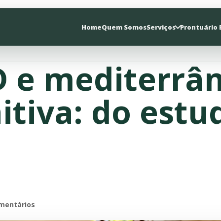
Home
Quem Somos
Serviços
Prontuário 
 e mediterrâ
itiva: do est
mentários