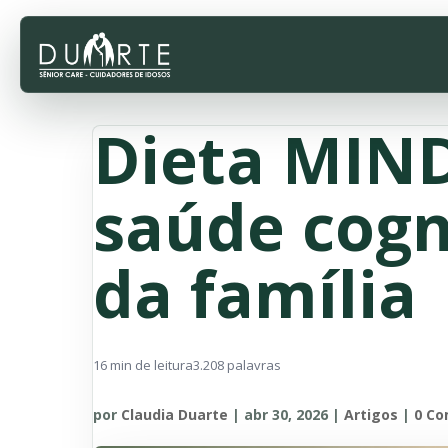
Dieta MIND
saúde cogn
da família
16 min de leitura
3.208 palavras
por
Claudia Duarte
|
abr 30, 2026
|
Artigos
|
0 Co