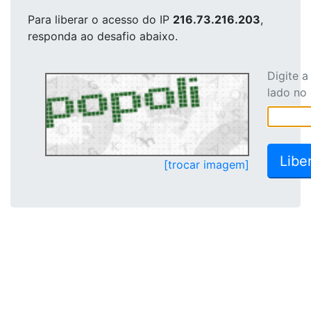
Para liberar o acesso
do IP
216.73.216.203
,
responda ao desafio abaixo.
Digite 
lado no
[trocar imagem]