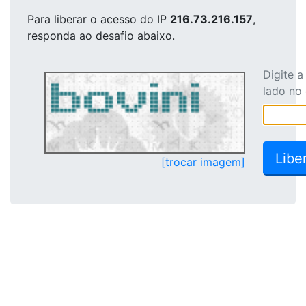
Para liberar o acesso
do IP
216.73.216.157
,
responda ao desafio abaixo.
Digite 
lado no
[trocar imagem]